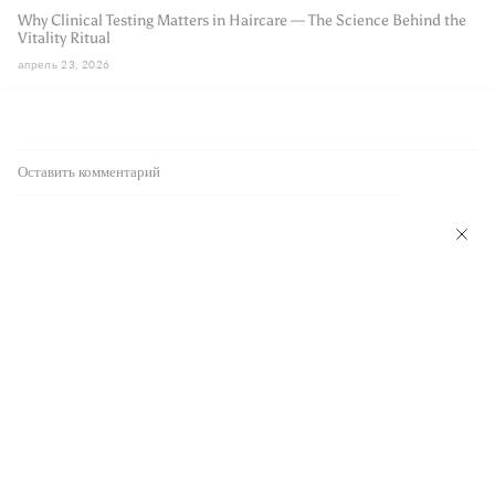
Why Clinical Testing Matters in Haircare — The Science Behind the
Vitality Ritual
апрель 23, 2026
Оставить комментарий
Этот веб-сайт защищается hCaptcha. Применяются
Политика