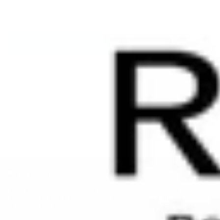
конфиденциальности
и
Условия использования
hCaptcha.
Обратите внимание, что комментарии должны быть одобрены перед
публикацией.
RAVI Born To Shine®
Профессиональный уход за кожей и волосами, созданный в
Полнолуние для поддержания красоты, жизненной энергии
и долголетия.