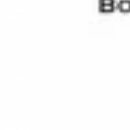
Информация
Контакт
Partner with RAVI
Каталог
Политика доставки
Return Policy
Privacy Policy
Пользовательское соглашение
Правовая информация
Right of Withdrawal
Социальные сети
Следите за нами, чтобы узнавать о новинках,
вдохновляться красотой и получать эксклюзивные
обновления.