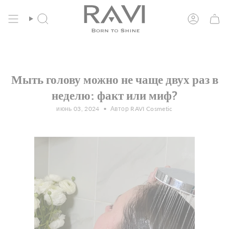
Перейти
Бесплатная доставка по ЕС от 135 евро
к
содержанию
Поиск
Учетная
запись
Мыть голову можно не чаще двух раз в
неделю: факт или миф?
июнь 03, 2024
Автор RAVI Cosmetic