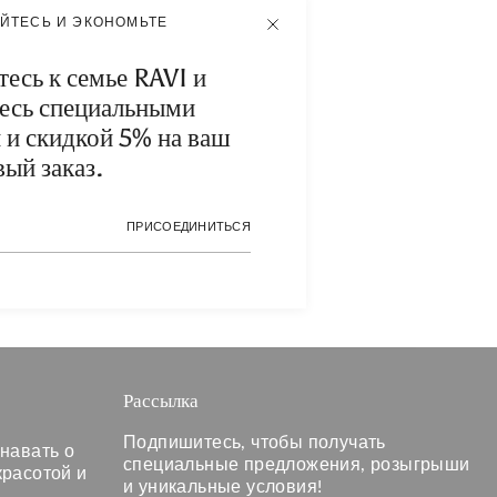
ЙТЕСЬ И ЭКОНОМЬТЕ
ТНЫЙ ПОДАРОК
есь к семье RAVI и
есь специальными
тичку RAVI в подарок
и скидкой 5% на ваш
покупке от 200€
вый заказ.
ТЬ СЕЙЧАС
ПРИСОЕДИНИТЬСЯ
Рассылка
Подпишитесь, чтобы получать
знавать о
специальные предложения, розыгрыши
красотой и
и уникальные условия!