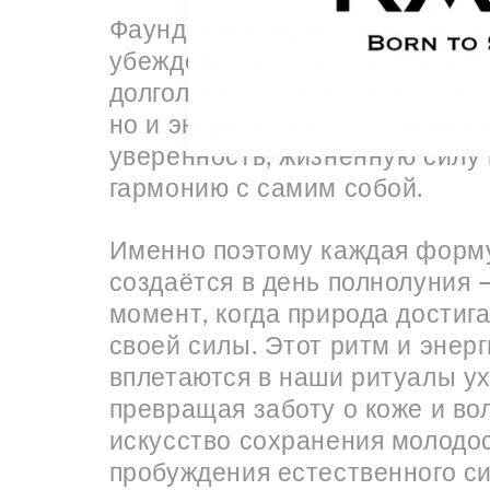
Фаундер бренда Виктория Кар
убеждена: красота, здоровье и
долголетие — это не только вн
но и энергия. Энергия, котора
уверенность, жизненную силу 
гармонию с самим собой.
Именно поэтому каждая форм
создаётся в день полнолуния —
момент, когда природа достига
своей силы. Этот ритм и энерг
вплетаются в наши ритуалы ух
превращая заботу о коже и во
искусство сохранения молодо
пробуждения естественного си