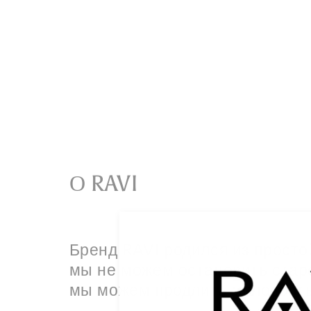
О RAVI
Бренд RAVI родился из просто
мы не можем остановить стар
мы можем продлить молодость