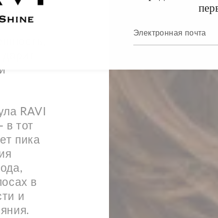
пер
иллет
ешность,
я дарит
и
ула RAVI
 в тот
ет пика
ия
ода,
лосах в
сти и
яния.