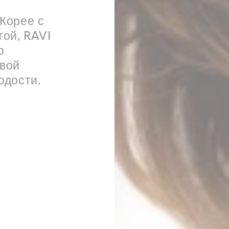
Корее с
ой, RAVI
о
твой
одости.