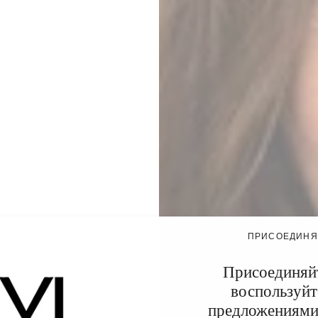
ПРИСОЕДИНЯ
й истины:
Присоединяйт
ение, но
воспользуйт
.
предложениями 