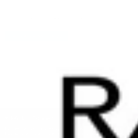
Этот веб-сайт защищается hCaptcha. Применяются
Политика
конфиденциальности
и
Условия использования
hCaptcha.
Обратите внимание, что комментарии должны быть одобрены перед
публикацией.
RAVI Born To Shine®
Профессиональный уход за кожей и волосами, созданный в
Полнолуние для поддержания красоты, жизненной энергии