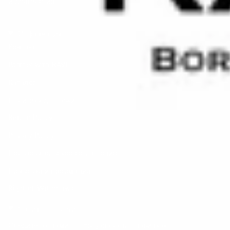
и долголетия.
Информация
Контакт
Partner with RAVI
Каталог
Политика доставки
Return Policy
Privacy Policy
Пользовательское соглашение
Правовая информация
Right of Withdrawal
Социальные сети
Следите за нами, чтобы узнавать о новинках,