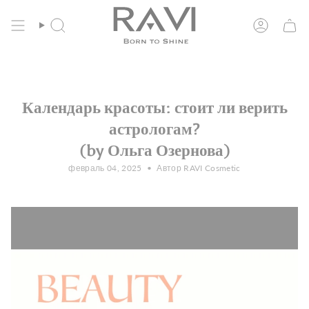
Перейти
Бесплатная доставка по ЕС от 135 евро
к
содержанию
Поиск
Учетная
запись
Календарь красоты: стоит ли верить
астрологам?
(by Ольга Озернова)
февраль 04, 2025
Автор RAVI Cosmetic