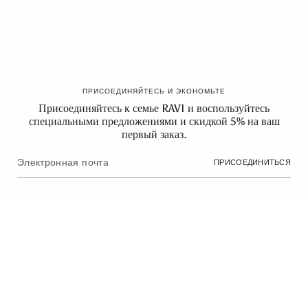
вдохновляться красотой и получать эксклюзивные
обновления.
Хотите сотрудничать с RAVI?
→ Стать Амбассадором RAVI
ПРИСОЕДИНЯЙТЕСЬ И ЭКОНОМЬТЕ
Instagram
Facebook
Linkedin
Feed
Присоединяйтесь к семье RAVI и воспользуйтесь
специальными предложениями и скидкой 5% на ваш
Рассылка
первый заказ.
Подпишитесь, чтобы получать специальные предложения,
розыгрыши и уникальные условия!
ПРИСОЕДИНИТЬСЯ
ПОДПИСАТЬСЯ
Язык
Валюта
Русский
EUR €
© RAVI 2026
На платформе Shopify