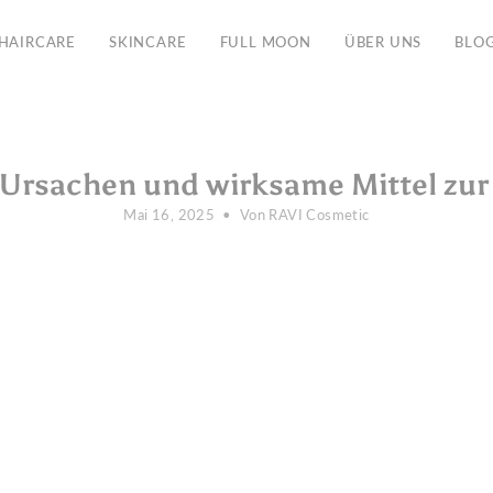
Kostenloser Versand in der EU ab 135€
HAIRCARE
SKINCARE
FULL MOON
ÜBER UNS
BLO
rsachen und wirksame Mittel zu
Mai 16, 2025
Von RAVI Cosmetic