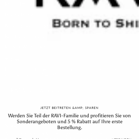
Return Policy
Privacy Policy
Nutzungsbedingungen
Rechtliche Hinweise
Right of Withdrawal
Sozial
Folgen Sie uns für weitere Informationen zu unseren aktuellen
und kommenden Produkten.
→ RAVI Ambassador werden
JETZT BEITRETEN &AMP; SPAREN
Instagram
Facebook
Linkedin
Feed
Werden Sie Teil der RAVI-Familie und profitieren Sie von
Sonderangeboten und 5 % Rabatt auf Ihre erste
Newsletter
Bestellung.
Abonnieren Sie, um Sonderangebote, kostenlose
Werbegeschenke und einmalige Angebote zu erhalten.