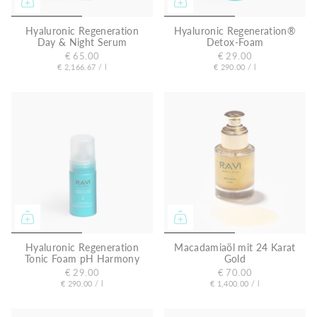
Hyaluronic Regeneration
Hyaluronic Regeneration®
Day & Night Serum
Detox-Foam
€ 65.00
€ 29.00
E
p
E
p
€ 2,166.67
/
l
€ 290.00
/
l
r
r
i
i
o
o
n
n
h
h
e
e
i
i
t
t
s
s
p
p
r
r
e
e
i
i
s
s
Hyaluronic Regeneration
Macadamiaöl mit 24 Karat
Tonic Foam pH Harmony
Gold
€ 29.00
€ 70.00
E
p
E
p
€ 290.00
/
l
€ 1,400.00
/
l
r
r
i
i
o
o
n
n
h
h