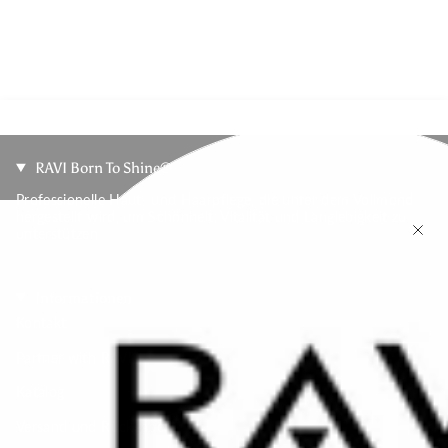
RAVI Born To Shine®
Professionelle Haut- und Haarpflege, die unter dem Vollmond
hergestellt wird, um Schönheit, Vitalität und Langlebigkeit zu
unterstützen.
Informationen
Kontakt
Partner with RAVI
Katalog
Versand und Rückgabe