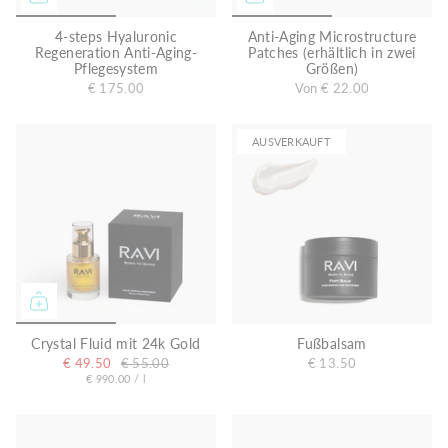
4-steps Hyaluronic
Anti-Aging Microstructure
Regeneration Anti-Aging-
Patches (erhältlich in zwei
Pflegesystem
Größen)
€ 175.00
Von
€ 22.00
AUSVERKAUFT
Crystal Fluid mit 24k Gold
Fußbalsam
€ 49.50
€ 55.00
€ 13.50
E
p
€ 990.00
/
l
r
i
o
n
h
e