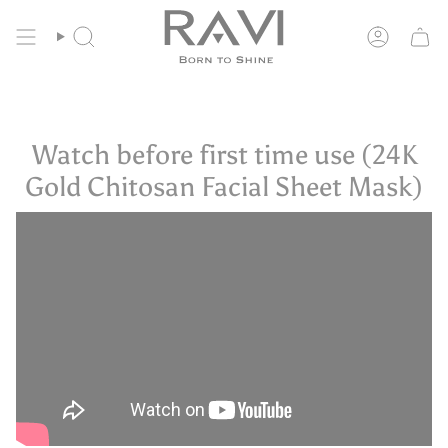
Перейти
Бесплатная доставка по ЕС от 135 евро
к
содержанию
Поиск
Учетная
запись
Watch before first time use (24K
Gold Chitosan Facial Sheet Mask)