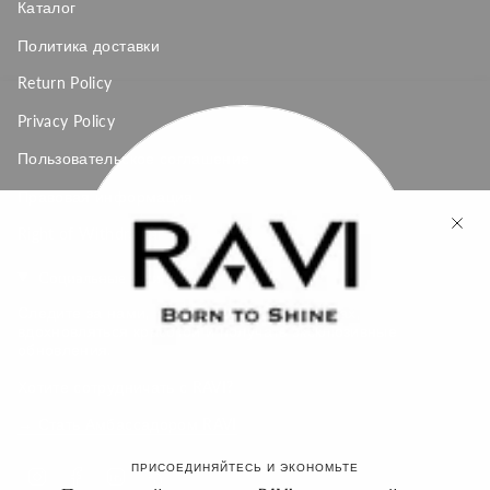
Каталог
Политика доставки
Return Policy
Privacy Policy
Пользовательское соглашение
Правовая информация
Right of Withdrawal
Социальные сети
Следите за нами, чтобы узнавать о новинках,
вдохновляться красотой и получать эксклюзивные
обновления.
Хотите сотрудничать с RAVI?
→ Стать Амбассадором RAVI
ПРИСОЕДИНЯЙТЕСЬ И ЭКОНОМЬТЕ
Instagram
Facebook
Linkedin
Feed