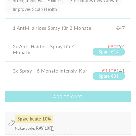
Strengthens Hair Follicles
Promotes new Growth
Improves Scalp Health
Quantity
1 Anti-Hairloss Spray für 2 Monate
€47
2x Anti-Hairloss Spray für 4
€80
€94
Monate
Spare €14
3x Spray - 6 Monate Intensiv-Kur
€110
€141
Spare €31
ADD TO CART
Spare heute 10%
Nutze code:
RAVI10