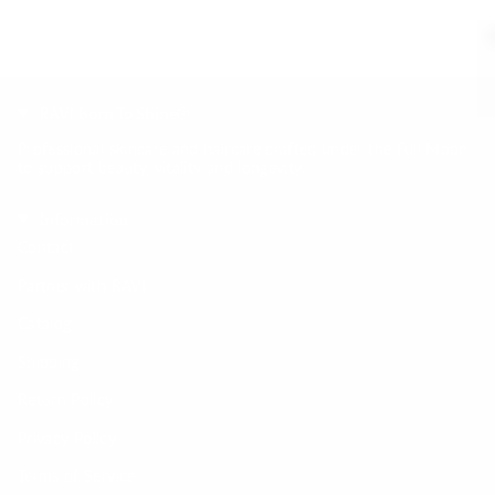
RAVI Born To Shine®
Professional skincare and haircare crafted under the Full Moon
to support beauty, vitality and longevity.
Information
Contact
Partner with RAVI
Catalog
Shipping
Return Policy
Privacy Policy
Terms of Service