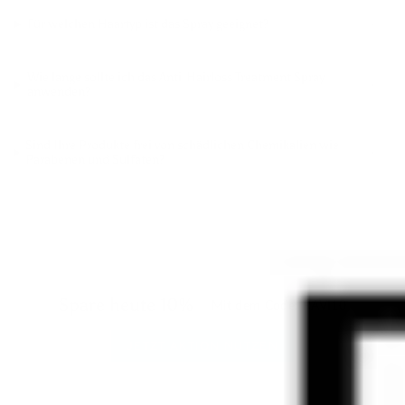
Für welchen Haartyp ist das Spray geeignet?
Wie lange sollte ich das Anti-Hairloss Treatment Spray
anwenden?
Sind Ihre Produkte frei von schädlichen Chemikalien wie
Parabenen und Sulfaten?
Spare heute 10%
Mit dem Code: RAVI10
JETZT AKTION NUTZEN