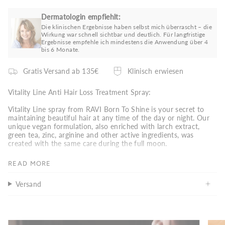
Dermatologin empfiehlt:
Die klinischen Ergebnisse haben selbst mich überrascht – die
Wirkung war schnell sichtbar und deutlich. Für langfristige
Ergebnisse empfehle ich mindestens die Anwendung über 4
bis 6 Monate.
Gratis Versand ab 135€
Klinisch erwiesen
Vitality Line Anti Hair Loss Treatment Spray:
Vitality Line spray from RAVI Born To Shine is your secret to
maintaining beautiful hair at any time of the day or night. Our
unique vegan formulation, also enriched with larch extract,
green tea, zinc, arginine and other active ingredients, was
created with the same care during the full moon.
What it does
:
READ MORE
- Strengthens hair and prevents hair loss.
- Nourishes and moisturizes hair and scalp.
Versand
- Helps restore damaged areas of hair.
- Protects hair from thermal and environmental influences.
Result
:
Vitality Line Spray revitalizes your hair, giving it vibrant texture