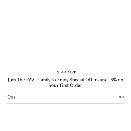
Legal Notice
Right of Withdrawal
Social
Follow us for beauty inspiration, product launches and
exclusive updates.
Interested in collaborating with RAVI?
→ Become a RAVI Ambassador
Instagram
Facebook
Linkedin
Feed
JOIN & SAVE
Join The RAVI Family to Enjoy Special Offers and -5% on
Newsletter
Your First Order
Subscribe to get special offers, free giveaways, and once-in-a-
lifetime deals.
JOIN
JOIN
Language
Currency