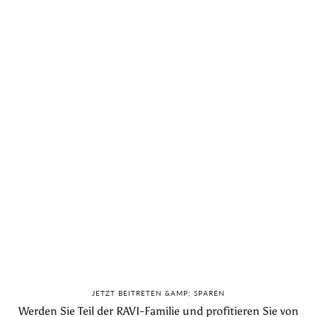
Katalog
Versand und Rückgabe
Return Policy
Privacy Policy
Nutzungsbedingungen
Rechtliche Hinweise
Right of Withdrawal
Sozial
Folgen Sie uns für weitere Informationen zu unseren aktuellen
und kommenden Produkten.
→ RAVI Ambassador werden
JETZT BEITRETEN &AMP; SPAREN
Instagram
Facebook
Linkedin
Feed
Werden Sie Teil der RAVI-Familie und profitieren Sie von