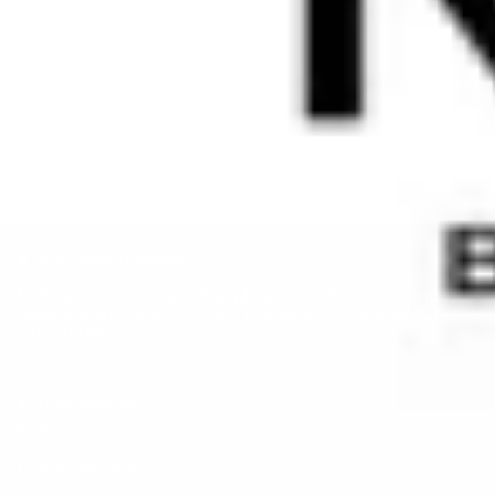
RAVI Born To Shine®
Professionelle Haut- und Haarpflege, die unter dem Vollmond
hergestellt wird, um Schönheit, Vitalität und Langlebigkeit zu
unterstützen.
Informationen
Kontakt
Partner with RAVI