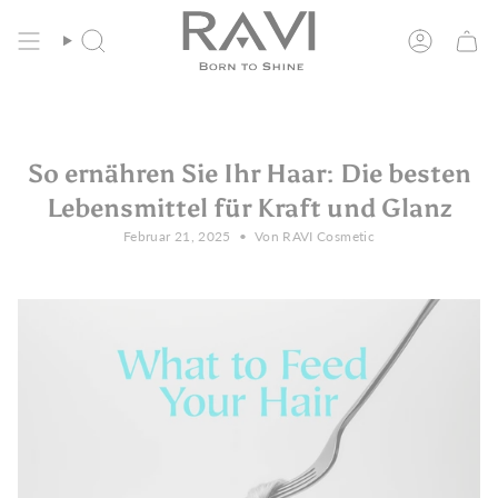
Zum
Kostenloser Versand in der EU ab 135€
Inhalt
springen
Suche
Konto
So ernähren Sie Ihr Haar: Die besten
Lebensmittel für Kraft und Glanz
Februar 21, 2025
Von RAVI Cosmetic