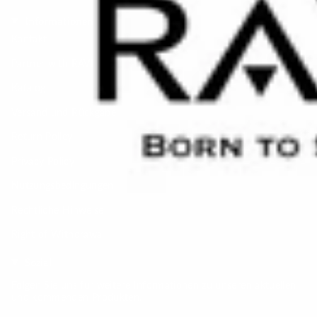
Informationen
Kontakt
Partner with RAVI
Katalog
Versand und Rückgabe
Return Policy
Privacy Policy
Nutzungsbedingungen
Rechtliche Hinweise
Right of Withdrawal
Sozial
Folgen Sie uns für weitere Informationen zu unseren aktuellen
und kommenden Produkten.