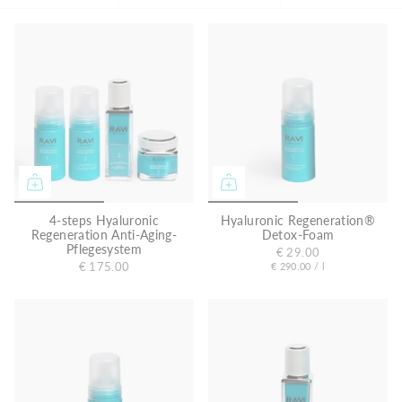
4-steps Hyaluronic
Hyaluronic Regeneration®
Regeneration Anti-Aging-
Detox-Foam
Pflegesystem
€ 29.00
E
p
€ 175.00
€ 290.00
/
l
r
i
o
n
h
e
i
t
s
p
r
e