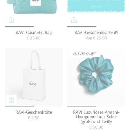
e
i
s
RAVI Cosmetic Bag
RAVI-Geschenkkarte 🎁
€ 25.00
Von
€ 25.00
AUSVERKAUFT
RAVI-Geschenktüte
RAVI Luxuriöses Armani-
Haargummi aus Seide
€ 3.50
(groß) und Twilly
€ 30.00