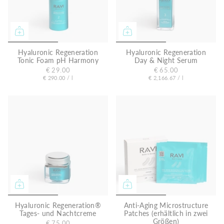
i
s
Hyaluronic Regeneration
Hyaluronic Regeneration
Tonic Foam pH Harmony
Day & Night Serum
€ 29.00
€ 65.00
E
p
E
p
€ 290.00
/
l
€ 2,166.67
/
l
r
r
i
i
o
o
n
n
h
h
e
e
i
i
t
t
s
s
p
p
r
r
e
e
i
i
s
s
Hyaluronic Regeneration®
Anti-Aging Microstructure
Tages- und Nachtcreme
Patches (erhältlich in zwei
Größen)
€ 75.00