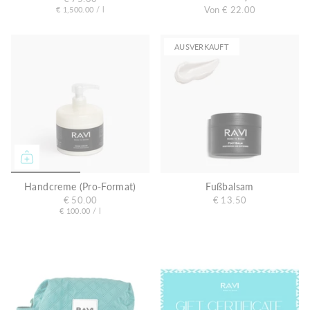
E
p
Von
€ 22.00
€ 1,500.00
/
l
r
i
o
n
h
AUSVERKAUFT
e
i
t
s
p
r
e
i
s
Handcreme (Pro-Format)
Fußbalsam
€ 50.00
€ 13.50
E
p
€ 100.00
/
l
r
i
o
n
h
e
i
t
s
p
r