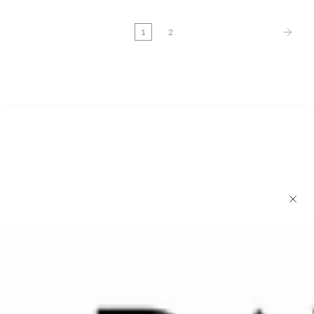
1
2
RAVI Born To Shine®
Professionelle Haut- und Haarpflege, die unter dem Vollmond
hergestellt wird, um Schönheit, Vitalität und Langlebigkeit zu
unterstützen.